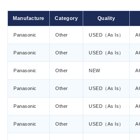
Manufacture
Category
Quality
Panasonic
Other
USED（As Is）
A
Panasonic
Other
USED（As Is）
A
Panasonic
Other
NEW
A
Panasonic
Other
USED（As Is）
A
Panasonic
Other
USED（As Is）
A
Panasonic
Other
USED（As Is）
A