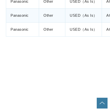
Panasonic
Other
USED（As Is）
A
Panasonic
Other
USED（As Is）
A
Panasonic
Other
USED（As Is）
A